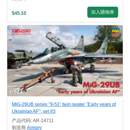
加入購物車
$45.10
MiG-29UB series "9-51" twin seater "Early years of
Ukrainian AF", set #3
产品代码: AR-14711
制造商
Armory