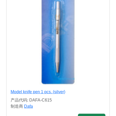
Model knife pen 1 pcs. (silver)
产品代码: DAFA-C615
制造商
Dafa