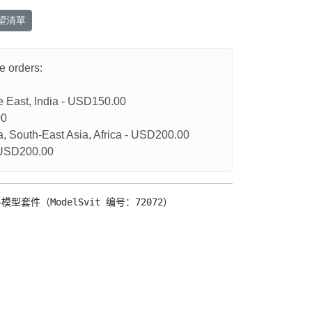
望清單
he orders:
le East, India - USD150.00
00
a, South-East Asia, Africa - USD200.00
- USD200.00
模型套件（ModelSvit 编号：72072）
