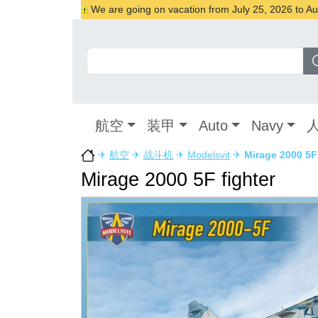
We are going on vacation from July 25, 2026 to Augu
航空
装甲
Auto
Navy
✈
航空
✈
战斗机
✈
Modelsvit
✈
Mirage 2000 5F 
Mirage 2000 5F fighter