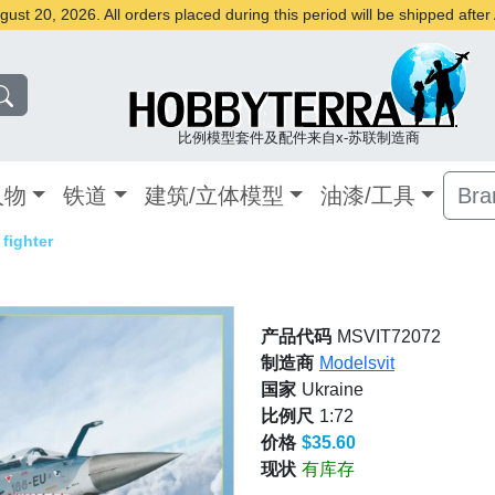
st 20, 2026. All orders placed during this period will be shipped afte
比例模型套件及配件来自x-苏联制造商
人物
铁道
建筑/立体模型
油漆/工具
Bra
fighter
产品代码
MSVIT72072
制造商
Modelsvit
国家
Ukraine
比例尺
1:72
价格
$35.60
现状
有库存