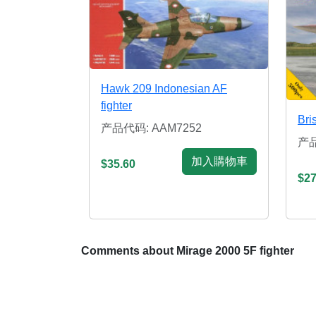
Hawk 209 Indonesian AF
fighter
Bris
产品代码: AAM7252
产品
加入購物車
$35.60
$27
Comments about Mirage 2000 5F fighter