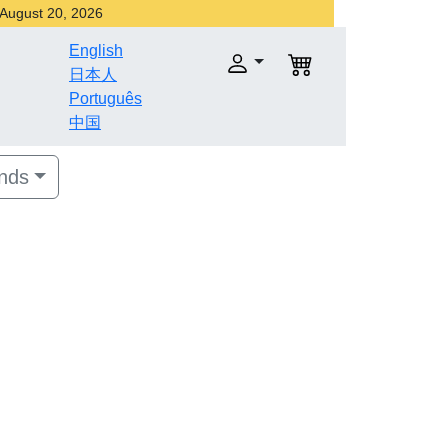
r August 20, 2026
English
日本人
Português
中国
nds