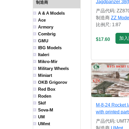
Jagdpanzer 38(t
制造商
产品代码: ZZ87
A & A Models
制造商
ZZ Mode
Ace
比例尺: 1:87
Armory
Combrig
加入
$17.60
GMU
IBG Models
Italeri
Mikro-Mir
Military Wheels
Miniart
OKB Grigorov
Red Box
Roden
Skif
M-8-24 Rocket 
Sova-M
with printed part
UM
产品代码: UMT71
UMmt
制造商
UMmt