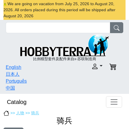
We are going on vacation from July 25, 2026 to August 20,
2026. All orders placed during this period will be shipped after
August 20, 2026
比例模型套件及配件来自x-苏联制造商
English
日本人
Português
中国
Catalog
>>
人物
>>
骑兵
骑兵