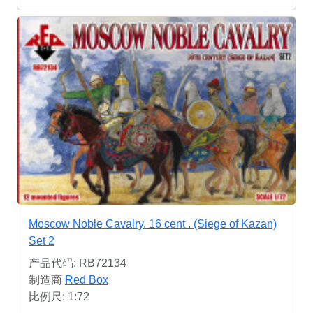
Moscow Noble Cavalry. 16 cent . (Siege of Kazan)
Set 2
产品代码: RB72134
制造商
Red Box
比例尺: 1:72