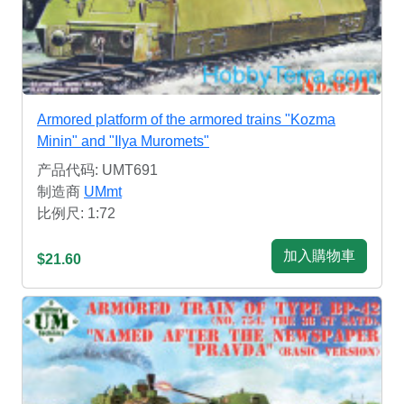
Armored platform of the armored trains "Kozma
Minin" and "Ilya Muromets"
产品代码: UMT691
制造商
UMmt
比例尺: 1:72
加入購物車
$21.60