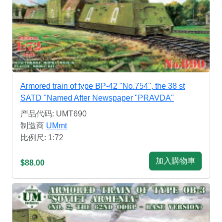
Armored train of type BP-42 "No.754", the 38 st
SATD "Named After Newspaper "PRAVDA"
产品代码: UMT690
制造商
UMmt
比例尺: 1:72
加入購物車
$88.00