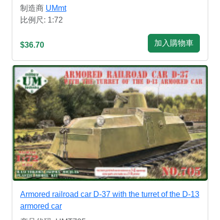
制造商
UMmt
比例尺: 1:72
加入購物車
$36.70
Armored railroad car D-37 with the turret of the D-13
armored car