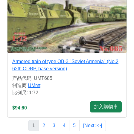
Armored train of type OB-3 "Soviet Armenia" (No.2,
62th ODBP, base version)
产品代码: UMT685
制造商
UMmt
比例尺: 1:72
加入購物車
$94.60
1
2
3
4
5
[Next >>]