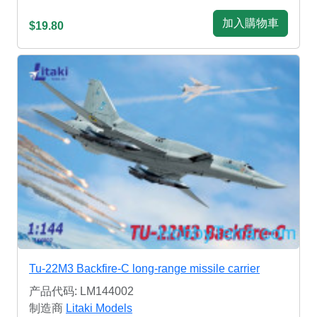
加入購物車
$19.80
Tu-22M3 Backfire-C long-range missile carrier
产品代码: LM144002
制造商
Litaki Models