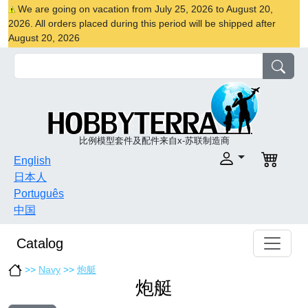
We are going on vacation from July 25, 2026 to August 20,
2026. All orders placed during this period will be shipped after
August 20, 2026
比例模型套件及配件来自x-苏联制造商
English
日本人
Português
中国
Catalog
>>
Navy
>>
炮艇
炮艇