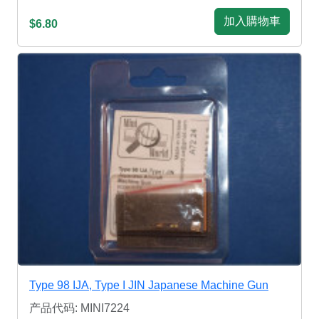
加入購物車
$6.80
Type 98 IJA, Type I JIN Japanese Machine Gun
产品代码: MINI7224