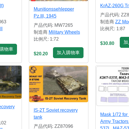
t)
KrAZ-260G Tr
Munitionssehlepper
产品代码: ZZ8
Pz.III, 1945
063
制造商
ZZ Mod
产品代码: MW7265
ll
比例尺: 1:87
制造商
Military Wheels
比例尺: 1:72
加
$30.80
購物車
加入購物車
$20.20
ecovery
IS-2T Soviet recovery
Mask 1/72 for
tank
Army Tractor
102
产品代码: ZZ87096
537L, MAZ-53