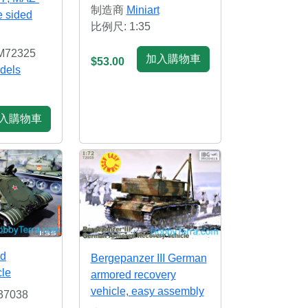
制造商
Miniart
e sided
比例尺: 1:35
72325
加入購物車
$53.00
dels
入購物車
ed
Bergepanzer III German
cle
armored recovery
vehicle, easy assembly
7038