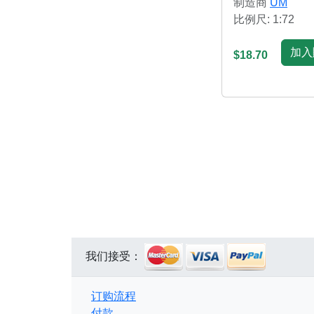
制造商
UM
比例尺: 1:72
加入
$18.70
我们接受：
订购流程
付款