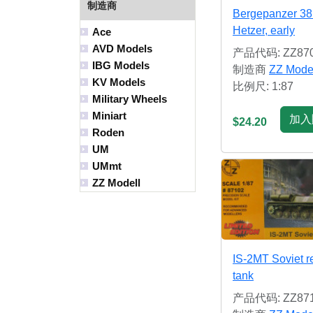
制造商
Bergepanzer 38(
Hetzer, early
Ace
AVD Models
产品代码: ZZ87
IBG Models
制造商
ZZ Mode
KV Models
比例尺: 1:87
Military Wheels
Miniart
加入
$24.20
Roden
UM
UMmt
ZZ Modell
IS-2MT Soviet r
tank
产品代码: ZZ87