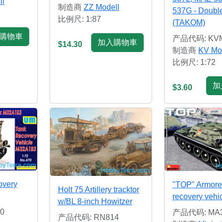
ll
制造商
ZZ Modell
537G - Doubl
比例尺: 1:87
(TAKOM)
購物車
产品代码: KVM
加入購物車
$14.30
制造商
KV Mo
比例尺: 1:72
加
$3.60
overy
"TOP" Armor
Holt 75 Artillery tracktor
recovery vehi
w/BL 8-inch Howitzer
0
产品代码: MA3
产品代码: RN814