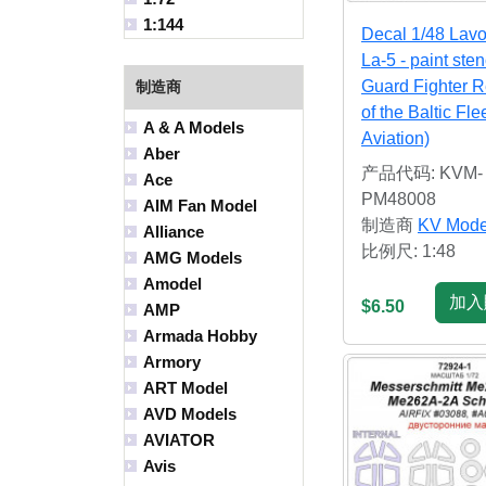
1:144
Decal 1/48 Lav
La-5 - paint sten
Guard Fighter 
制造商
of the Baltic Fle
A & A Models
Aviation)
Aber
产品代码: KVM-
Ace
PM48008
AIM Fan Model
制造商
KV Mode
Alliance
比例尺: 1:48
AMG Models
Amodel
加入
$6.50
AMP
Armada Hobby
Armory
ART Model
AVD Models
AVIATOR
Avis