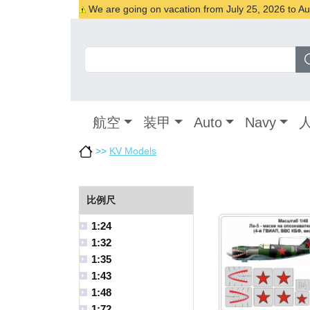
We are going on vacation from July 25, 2026 to Augu
航空
装甲
Auto
Navy
>>
KV Models
比例尺
1:24
1:32
1:35
1:43
1:48
1:72