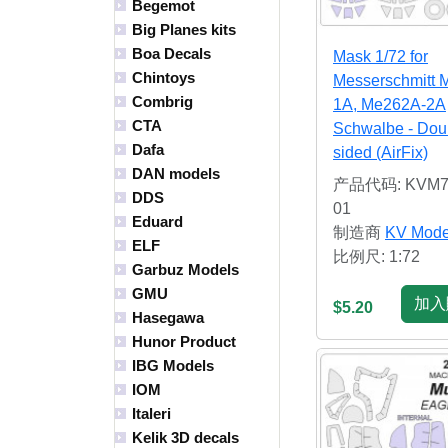
Begemot
Big Planes kits
Boa Decals
Mask 1/72 for
Chintoys
Messerschmitt 
Combrig
1A, Me262A-2A
CTA
Schwalbe - Dou
Dafa
sided (AirFix)
DAN models
产品代码: KVM7
DDS
01
Eduard
制造商
KV Mode
ELF
比例尺: 1:72
Garbuz Models
GMU
加入
$5.20
Hasegawa
Hunor Product
IBG Models
IOM
Italeri
Kelik 3D decals