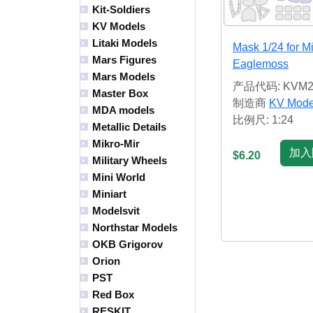
Kit-Soldiers
KV Models
Litaki Models
Mask 1/24 for M
Mars Figures
Eaglemoss
Mars Models
产品代码: KVM2
Master Box
制造商
KV Mode
MDA models
比例尺: 1:24
Metallic Details
Mikro-Mir
加入
$6.20
Military Wheels
Mini World
Miniart
Modelsvit
Northstar Models
OKB Grigorov
Orion
PST
Red Box
RESKIT