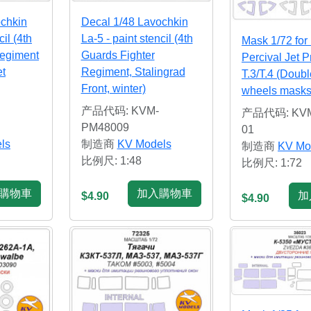
ochkin
Decal 1/48 Lavochkin
cil (4th
La-5 - paint stencil (4th
Mask 1/72 for
Regiment
Guards Fighter
Percival Jet P
et
Regiment, Stalingrad
T.3/T.4 (Doubl
Front, winter)
wheels masks 
产品代码: KVM-
产品代码: KVM
PM48009
01
ls
制造商
KV Models
制造商
KV Mo
比例尺: 1:48
比例尺: 1:72
購物車
加入購物車
加
$4.90
$4.90