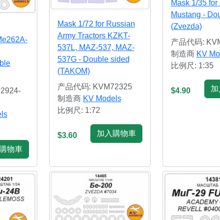
Mask 1/35 for
Mustang - Dou
Mask 1/72 for Russian
(Zvezda)
Army Tractors KZKT-
Me262A-
产品代码: KVM
537L, MAZ-537, MAZ-
制造商
KV Mo
537G - Double sided
ble
比例尺: 1:35
(TAKOM)
产品代码: KVM72325
加
2924-
$4.90
制造商
KV Models
比例尺: 1:72
ls
加入購物車
$3.60
購物車