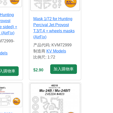
 Hunting
Mask 1/72 for Hunting
rovost
Percival Jet Provost
e sided) +
T.3/T.4 + wheels masks
(AirFix)
(AirFix)
72999-
产品代码: KVM72999
制造商
KV Models
dels
比例尺: 1:72
加入購物車
$2.90
入購物車