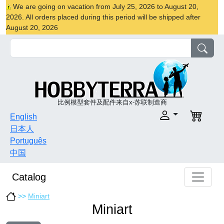
We are going on vacation from July 25, 2026 to August 20,
2026. All orders placed during this period will be shipped after
August 20, 2026
比例模型套件及配件来自x-苏联制造商
English
日本人
Português
中国
Catalog
>>
Miniart
Miniart