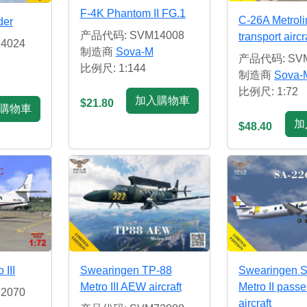
F-4K Phantom II FG.1
C-26A Metroli
der
产品代码: SVM14008
transport aircr
4024
制造商
Sova-M
产品代码: SVM
比例尺: 1:144
制造商
Sova-
比例尺: 1:72
加入購物車
$21.80
購物車
加
$48.40
III
Swearingen TP-88
Swearingen 
Metro III AEW aircraft
Metro II pass
2070
aircraft