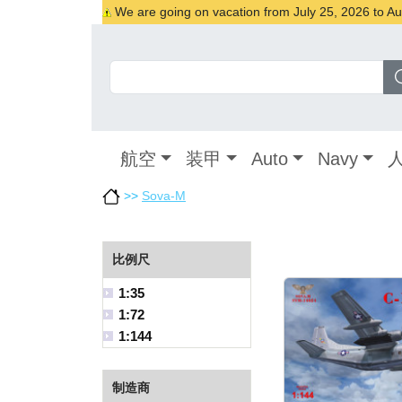
We are going on vacation from July 25, 2026 to Augu
航空
装甲
Auto
Navy
>>
Sova-M
比例尺
1:35
1:72
1:144
制造商