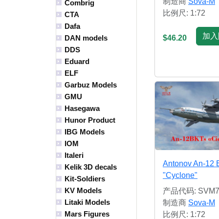
制造商
Sova-M
Combrig
比例尺: 1:72
CTA
Dafa
加入
$46.20
DAN models
DDS
Eduard
ELF
Garbuz Models
GMU
Hasegawa
Hunor Product
IBG Models
IOM
Italeri
Antonov An-12 
Kelik 3D decals
"Cyclone"
Kit-Soldiers
KV Models
产品代码: SVM7
Litaki Models
制造商
Sova-M
Mars Figures
比例尺: 1:72