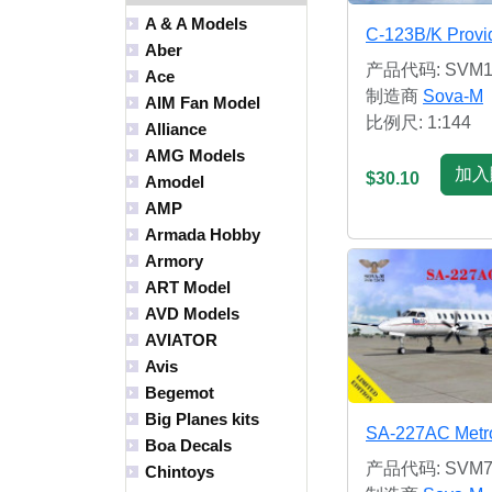
A & A Models
C-123B/K Provi
Aber
产品代码: SVM1
Ace
制造商
Sova-M
AIM Fan Model
比例尺: 1:144
Alliance
AMG Models
加入
$30.10
Amodel
AMP
Armada Hobby
Armory
ART Model
AVD Models
AVIATOR
Avis
Begemot
Big Planes kits
SA-227AC Metro 
Boa Decals
产品代码: SVM7
Chintoys