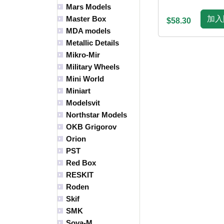
Mars Models
加入
Master Box
$58.30
MDA models
Metallic Details
Mikro-Mir
Military Wheels
Mini World
Miniart
Modelsvit
Northstar Models
OKB Grigorov
Orion
PST
Red Box
RESKIT
Roden
Skif
SMK
Sova-M