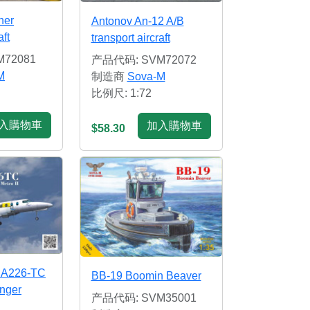
ner
Antonov An-12 A/B
aft
transport aircraft
72081
产品代码: SVM72072
M
制造商
Sova-M
比例尺: 1:72
入購物車
加入購物車
$58.30
SA226-TC
BB-19 Boomin Beaver
enger
产品代码: SVM35001