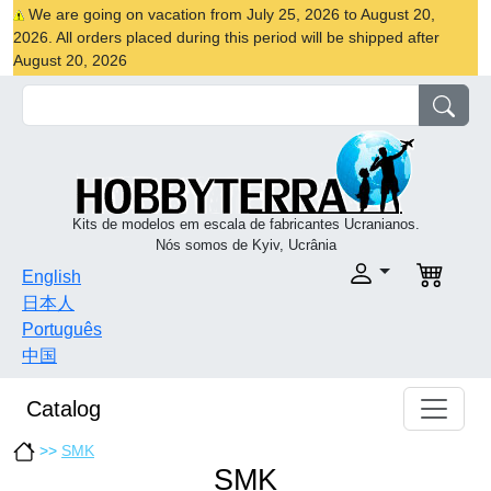
We are going on vacation from July 25, 2026 to August 20,
2026. All orders placed during this period will be shipped after
August 20, 2026
Kits de modelos em escala de fabricantes Ucranianos.
Nós somos de Kyiv, Ucrânia
English
日本人
Português
中国
Catalog
>>
SMK
SMK