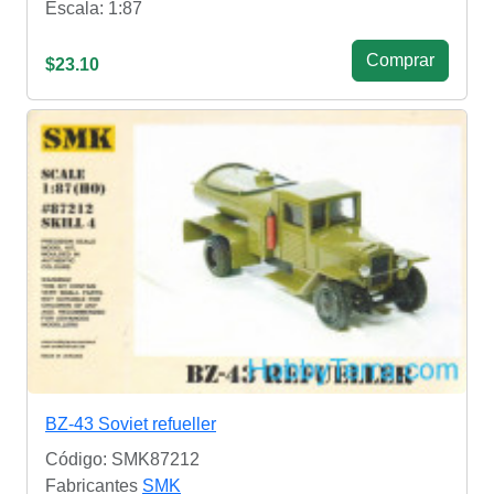
Escala: 1:87
Сomprar
$23.10
BZ-43 Soviet refueller
Código: SMK87212
Fabricantes
SMK