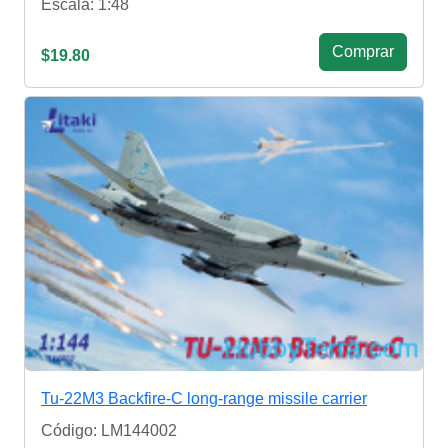
Escala: 1:48
Сomprar
$19.80
Tu-22M3 Backfire-C long-range missile carrier
Código: LM144002