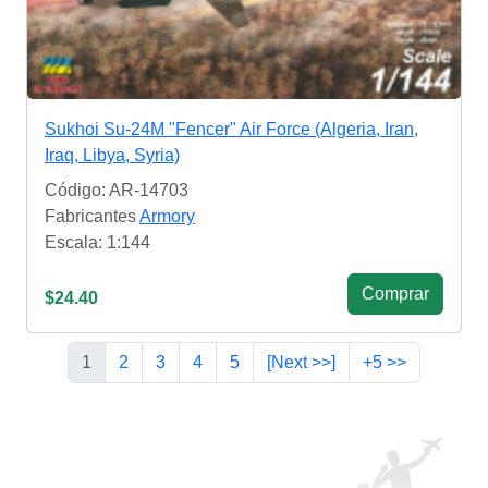
Sukhoi Su-24M "Fencer" Air Force (Algeria, Iran,
Iraq, Libya, Syria)
Código: AR-14703
Fabricantes
Armory
Escala: 1:144
Сomprar
$24.40
1
2
3
4
5
[Next >>]
+5 >>