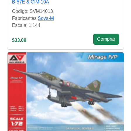
B-57E & CIM-10A
Código: SVM14013
Fabricantes
Sova-M
Escala: 1:144
Сomprar
$33.00