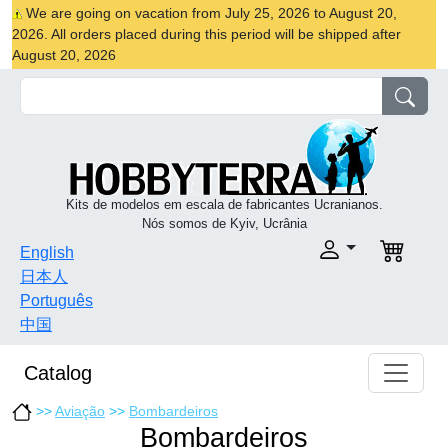
We are going on vacation from July 25, 2026 to August 20,
2026. All orders placed during this period will be shipped after
August 20, 2026
Kits de modelos em escala de fabricantes Ucranianos.
Nós somos de Kyiv, Ucrânia
English
日本人
Português
中国
Catalog
>>
Aviação
>>
Bombardeiros
Bombardeiros