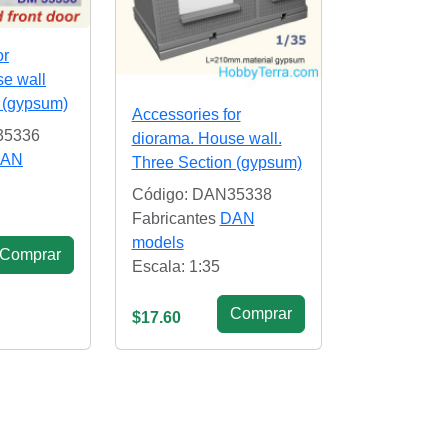
or
e wall
r (gypsum)
Accessories for
35336
diorama. House wall.
AN
Three Section (gypsum)
Código: DAN35338
Fabricantes
DAN
models
Сomprar
Escala: 1:35
Сomprar
$17.60