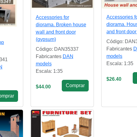
Accessories f
Accessories for
diorama. Hous
diorama. Broken house
and front doo
wall and front door
(gypsum)
Código: DAN
op
Fabricantes
D
Código: DAN35337
models
Fabricantes
DAN
341
Escala: 1:35
models
N
Escala: 1:35
$26.40
Сomprar
$44.00
omprar