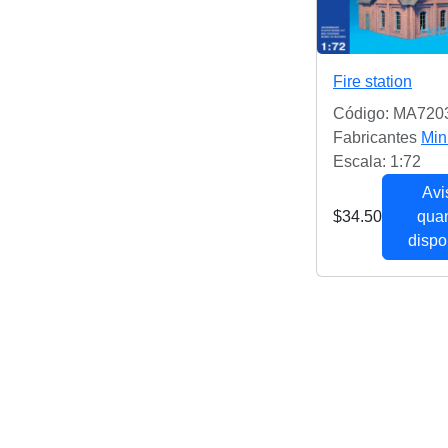
Fire station
Código: MA720
Fabricantes
Min
Escala: 1:72
Avi
$34.50
qua
dispo