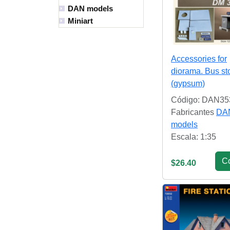
DAN models
Miniart
Accessories for
diorama. Bus st
(gypsum)
Código: DAN35
Fabricantes
DA
models
Escala: 1:35
С
$26.40