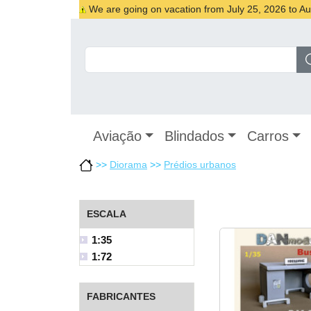
We are going on vacation from July 25, 2026 to Augu
Aviação
Blindados
Carros
>>
Diorama
>>
Prédios urbanos
ESCALA
1:35
1:72
FABRICANTES