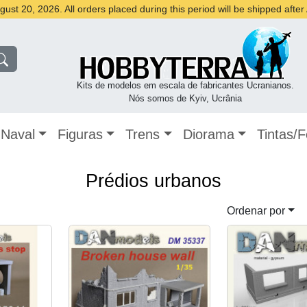
st 20, 2026. All orders placed during this period will be shipped afte
Kits de modelos em escala de fabricantes Ucranianos.
Nós somos de Kyiv, Ucrânia
Naval
Figuras
Trens
Diorama
Tintas/
Prédios urbanos
Ordenar por