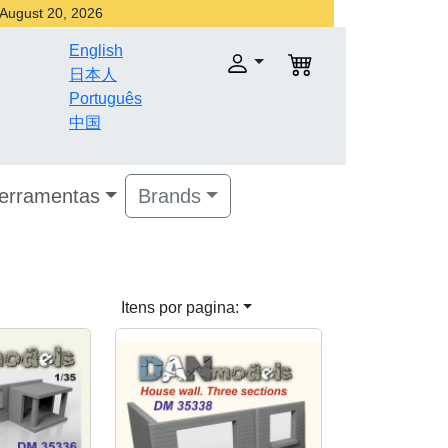
r August 20, 2026
English
日本人
Português
中国
Ferramentas
Brands
Itens por pagina: