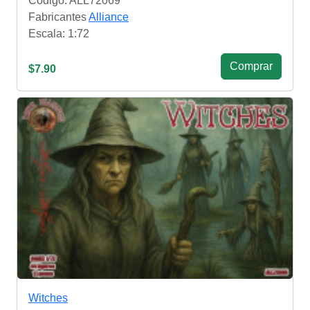
Código: ALL72069
Fabricantes
Alliance
Escala: 1:72
Сomprar
$7.90
Witches