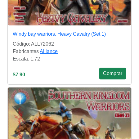
Windy bay warriors. Heavy Cavalry (Set 1)
Código: ALL72062
Fabricantes
Alliance
Escala: 1:72
Сomprar
$7.90