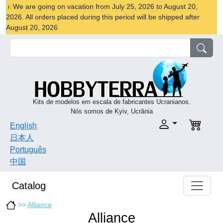
We are going on vacation from July 25, 2026 to August 20,
2026. All orders placed during this period will be shipped after
August 20, 2026
Kits de modelos em escala de fabricantes Ucranianos.
Nós somos de Kyiv, Ucrânia
English
日本人
Português
中国
Catalog
>>
Alliance
Alliance