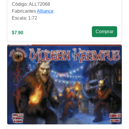
Código: ALL72068
Fabricantes
Alliance
Escala: 1:72
Сomprar
$7.90