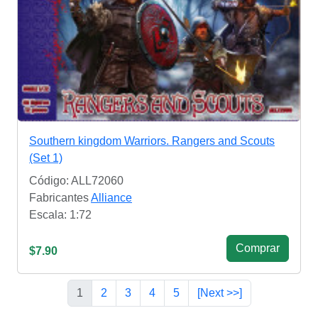
Southern kingdom Warriors. Rangers and Scouts
(Set 1)
Código: ALL72060
Fabricantes
Alliance
Escala: 1:72
Сomprar
$7.90
1
2
3
4
5
[Next >>]