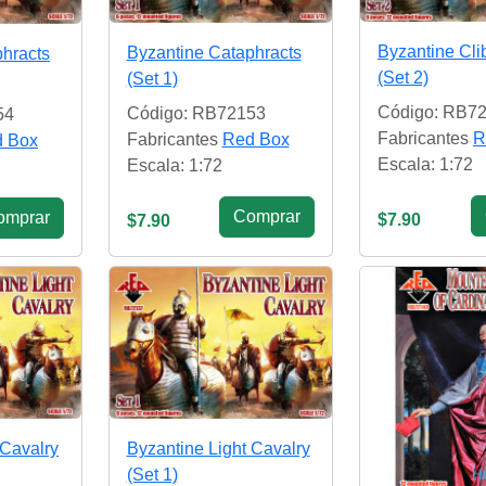
Byzantine Cli
Byzantine Cataphracts
hracts
(Set 2)
(Set 1)
Código: RB7
Código: RB72153
54
Fabricantes
R
Fabricantes
Red Box
 Box
Escala: 1:72
Escala: 1:72
Сomprar
omprar
$7.90
$7.90
 Cavalry
Byzantine Light Cavalry
(Set 1)