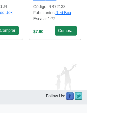
2134
Código: RB72133
ed Box
Fabricantes
Red Box
Escala: 1:72
Сomprar
Сomprar
$7.90
Follow Us: