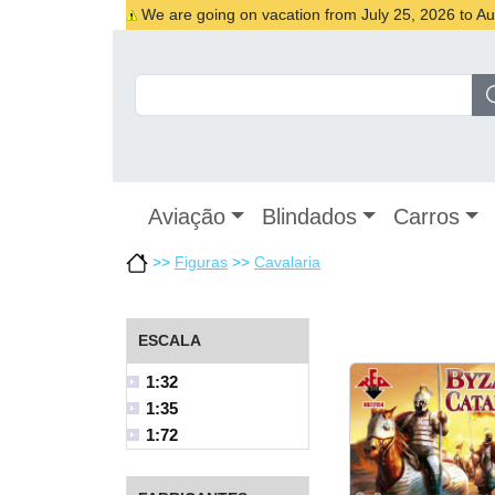
We are going on vacation from July 25, 2026 to Augu
Aviação
Blindados
Carros
>>
Figuras
>>
Cavalaria
ESCALA
1:32
1:35
1:72