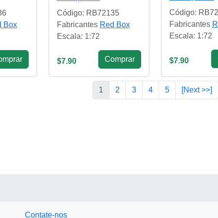
Código: RB7
36
Código: RB72135
Fabricantes
R
 Box
Fabricantes
Red Box
Escala: 1:72
Escala: 1:72
omprar
Сomprar
$7.90
$7.90
1
2
3
4
5
[Next >>]
Contate-nos