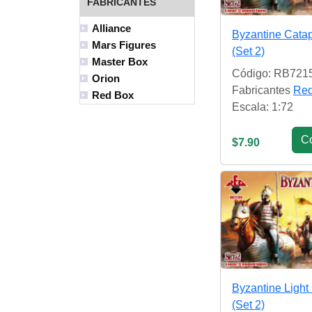
FABRICANTES
Alliance
Byzantine Catap
Mars Figures
(Set 2)
Master Box
Código: RB721
Orion
Fabricantes
Red
Red Box
Escala: 1:72
С
$7.90
Byzantine Light
(Set 2)