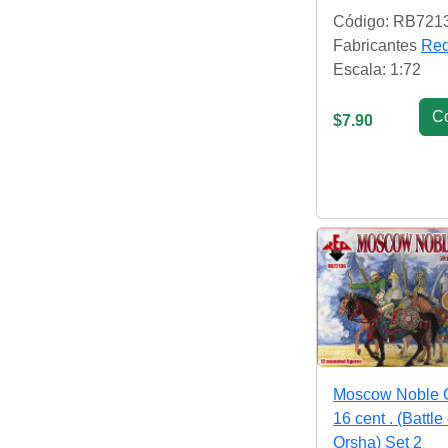
Código: RB721
Fabricantes
Red
Escala: 1:72
С
$7.90
Moscow Noble C
16 cent . (Battle 
Orsha) Set 2