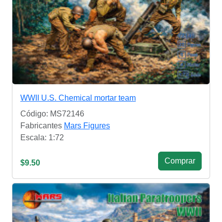
WWII U.S. Chemical mortar team
Código: MS72146
Fabricantes
Mars Figures
Escala: 1:72
Сomprar
$9.50