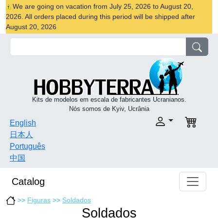
We are going on vacation from July 25, 2026 to August 20,
2026. All orders placed during this period will be shipped after
August 20, 2026
Kits de modelos em escala de fabricantes Ucranianos.
Nós somos de Kyiv, Ucrânia
English
日本人
Português
中国
Catalog
>>
Figuras
>>
Soldados
Soldados