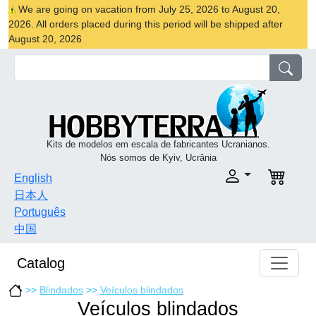
We are going on vacation from July 25, 2026 to August 20,
2026. All orders placed during this period will be shipped after
August 20, 2026
Kits de modelos em escala de fabricantes Ucranianos.
Nós somos de Kyiv, Ucrânia
English
日本人
Português
中国
Catalog
>>
Blindados
>>
Veículos blindados
Veículos blindados