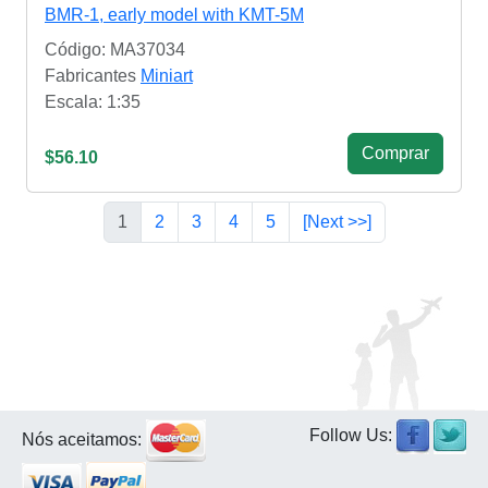
BMR-1, early model with KMT-5M
Código: MA37034
Fabricantes
Miniart
Escala: 1:35
Сomprar
$56.10
1
2
3
4
5
[Next >>]
Follow Us:
Nós aceitamos: