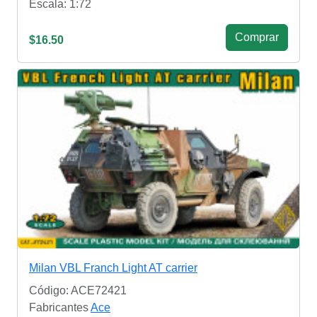
Escala: 1:72
Сomprar
$16.50
Milan VBL Franch Light AT carrier
Código: ACE72421
Fabricantes
Ace