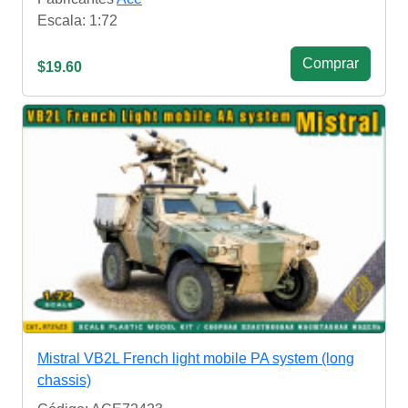
Escala: 1:72
Сomprar
$19.60
Mistral VB2L French light mobile PA system (long
chassis)