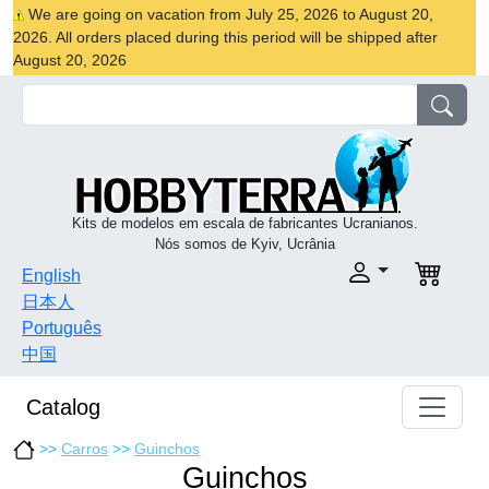
We are going on vacation from July 25, 2026 to August 20,
2026. All orders placed during this period will be shipped after
August 20, 2026
Kits de modelos em escala de fabricantes Ucranianos.
Nós somos de Kyiv, Ucrânia
English
日本人
Português
中国
Catalog
>>
Carros
>>
Guinchos
Guinchos