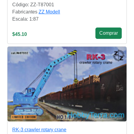
Código: ZZ-T87001
Fabricantes
ZZ Modell
Escala: 1:87
Сomprar
$45.10
RK-3 crawler rotary crane