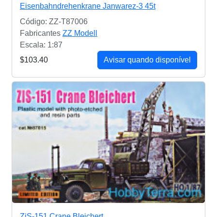
Eisenbahndrehenkrane Janwarez-3 45t
Código: ZZ-T87006
Fabricantes
ZZ Modell
Escala: 1:87
$103.40
Avisar quando disponível
ZiS-151 Crane Bleichert