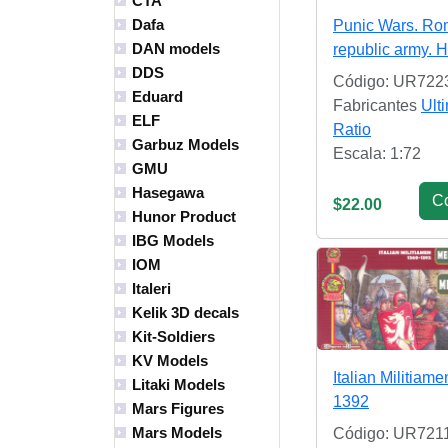
CTA
Dafa
Punic Wars. R
DAN models
republic army. H
DDS
Código: UR722
Eduard
Fabricantes
Ult
ELF
Ratio
Garbuz Models
Escala: 1:72
GMU
Hasegawa
С
$22.00
Hunor Product
IBG Models
IOM
Italeri
Kelik 3D decals
Kit-Soldiers
KV Models
Italian Militiam
Litaki Models
1392
Mars Figures
Mars Models
Código: UR721