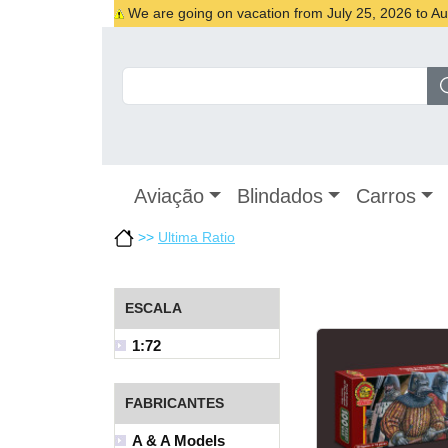
We are going on vacation from July 25, 2026 to Augu
Aviação
Blindados
Carros
>>
Ultima Ratio
ESCALA
1:72
FABRICANTES
A & A Models