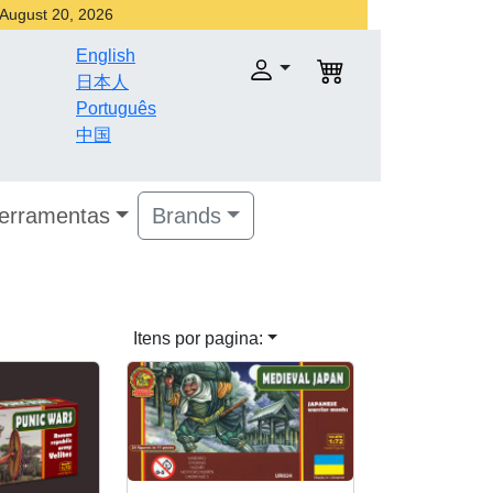
r August 20, 2026
English
日本人
Português
中国
Ferramentas
Brands
Itens por pagina: