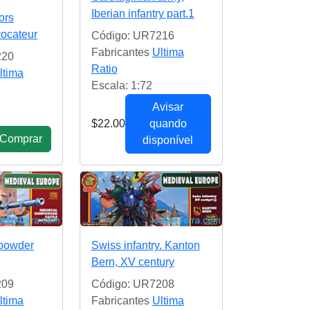
Iberian infantry part.1
ors
vocateur
Código: UR7216
Fabricantes
Ultima
220
Ratio
ltima
Escala: 1:72
Avisar
$22.00
quando
Сomprar
disponível
powder
Swiss infantry. Kanton
Bern, XV century
209
Código: UR7208
ltima
Fabricantes
Ultima