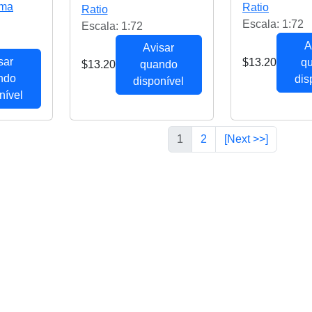
ima
Ratio
Ratio
Escala: 1:72
Escala: 1:72
A
Avisar
sar
$13.20
q
$13.20
quando
ndo
dis
disponível
nível
1
2
[Next >>]