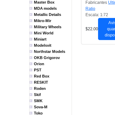
Master Box
Fabricantes
Ult
MDA models
Ratio
Metallic Details
Escala: 1:72
Mikro-Mir
Avi
Military Wheels
$22.00
qua
Mini World
dispo
Miniart
Modelsvit
Northstar Models
OKB Grigorov
Orion
PST
Red Box
RESKIT
Roden
Skif
SMK
Sova-M
Toko