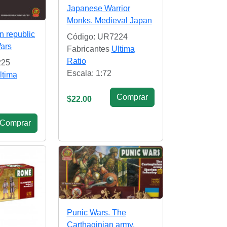
Japanese Warrior
Monks. Medieval Japan
n republic
Código: UR7224
ars
Fabricantes
Ultima
Ratio
225
Escala: 1:72
ltima
Сomprar
$22.00
Сomprar
Punic Wars. The
Carthaginian army,