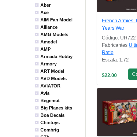
Aber
Ace
AIM Fan Model
French Armies.
Alliance
Years War
AMG Models
Código: UR722
Amodel
Fabricantes
Ult
AMP
Ratio
Armada Hobby
Escala: 1:72
Armory
ART Model
С
$22.00
AVD Models
AVIATOR
Avis
Begemot
Big Planes kits
Boa Decals
Chintoys
Combrig