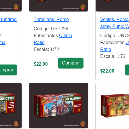
 Hundred
Thracians. Rome
Velites. Roma
army. Punic W
Código: UR7226
7
Fabricantes
Ultima
Código: UR7
ima
Ratio
Fabricantes
U
Escala: 1:72
Ratio
Escala: 1:72
Сomprar
$22.00
omprar
$22.00