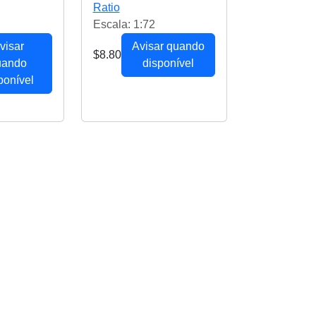
Ratio
Escala: 1:72
visar
Avisar quando
$8.80
uando
disponível
ponível