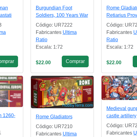
oman
Burgundian Foot
Rome Gladiat
astati
Soldiers, 100 Years War
Retiarius Pro
3
Código: UR7222
Código: UR7
ima
Fabricantes
Ultima
Fabricantes
U
Ratio
Ratio
Escala: 1:72
Escala: 1:72
omprar
Сomprar
$22.00
$22.00
Medieval gun
en 1260-
castle artillery
Rome Gladiators
Código: UR7
Código: UR7210
1
Fabricantes
U
Fabricantes
Ultima