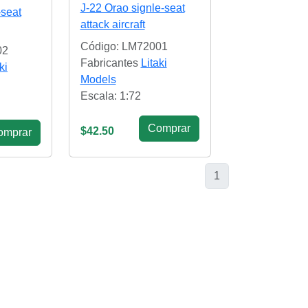
J-22 Orao signle-seat
-seat
attack aircraft
Código: LM72001
02
Fabricantes
Litaki
ki
Models
Escala: 1:72
Сomprar
$42.50
omprar
1