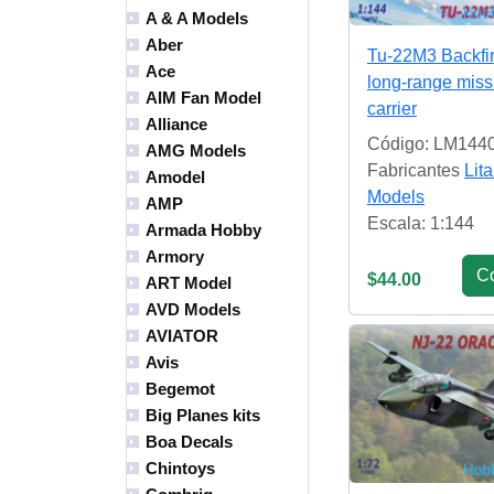
A & A Models
Aber
Tu-22M3 Backfi
Ace
long-range miss
AIM Fan Model
carrier
Alliance
Código: LM144
AMG Models
Fabricantes
Lita
Amodel
Models
AMP
Escala: 1:144
Armada Hobby
Armory
С
$44.00
ART Model
AVD Models
AVIATOR
Avis
Begemot
Big Planes kits
Boa Decals
Chintoys