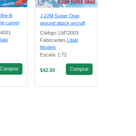
fire-B
J-22M Super Orao
le carrier
ground attack aircraft
44001
Código: LM72003
itaki
Fabricantes
Litaki
Models
Escala: 1:72
Сomprar
Сomprar
$42.50