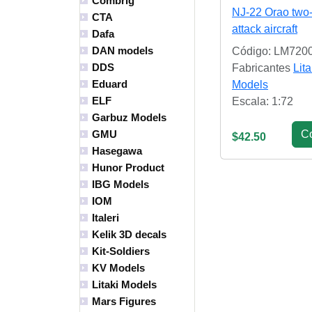
Combrig
NJ-22 Orao two
CTA
attack aircraft
Dafa
DAN models
Código: LM720
DDS
Fabricantes
Lita
Eduard
Models
ELF
Escala: 1:72
Garbuz Models
С
GMU
$42.50
Hasegawa
Hunor Product
IBG Models
IOM
Italeri
Kelik 3D decals
Kit-Soldiers
KV Models
Litaki Models
Mars Figures