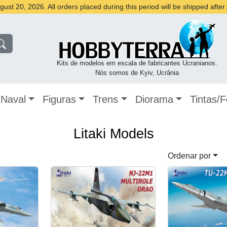
st 20, 2026. All orders placed during this period will be shipped afte
Kits de modelos em escala de fabricantes Ucranianos.
Nós somos de Kyiv, Ucrânia
Naval
Figuras
Trens
Diorama
Tintas/
Litaki Models
Ordenar por