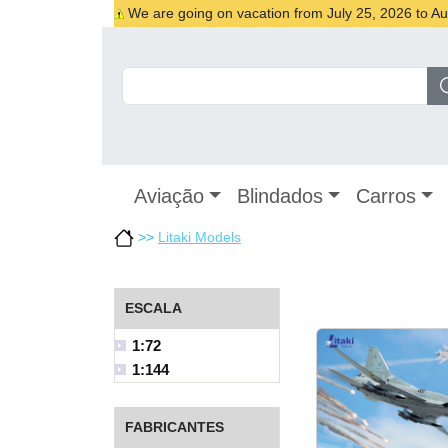
We are going on vacation from July 25, 2026 to Augu
Aviação
Blindados
Carros
>>
Litaki Models
ESCALA
1:72
1:144
FABRICANTES