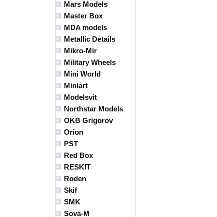
Mars Models
Master Box
MDA models
Metallic Details
Mikro-Mir
Military Wheels
Mini World
Miniart
Modelsvit
Northstar Models
OKB Grigorov
Orion
PST
Red Box
RESKIT
Roden
Skif
SMK
Sova-M