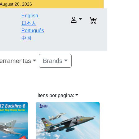
r August 20, 2026
English
日本人
Português
中国
Ferramentas
Brands
Itens por pagina: