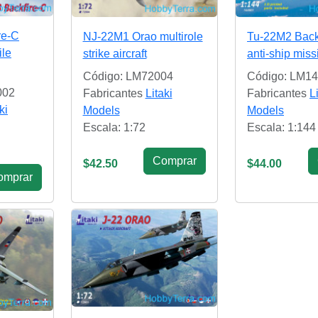
re-C
NJ-22M1 Orao multirole
Tu-22M2 Back
ile
strike aircraft
anti-ship missi
Código: LM72004
Código: LM1
002
Fabricantes
Litaki
Fabricantes
L
ki
Models
Models
Escala: 1:72
Escala: 1:144
Сomprar
$42.50
$44.00
omprar