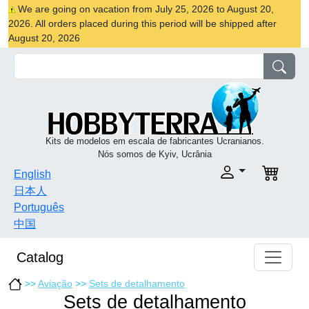
We are going on vacation from July 25, 2026 to August 20,
2026. All orders placed during this period will be shipped after
August 20, 2026
Kits de modelos em escala de fabricantes Ucranianos.
Nós somos de Kyiv, Ucrânia
English
日本人
Português
中国
Catalog
>>
Aviação
>>
Sets de detalhamento
Sets de detalhamento