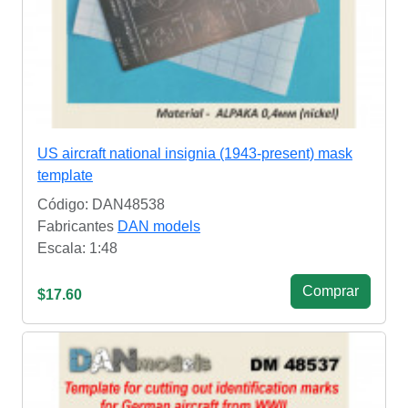
US aircraft national insignia (1943-present) mask
template
Código: DAN48538
Fabricantes
DAN models
Escala: 1:48
Сomprar
$17.60