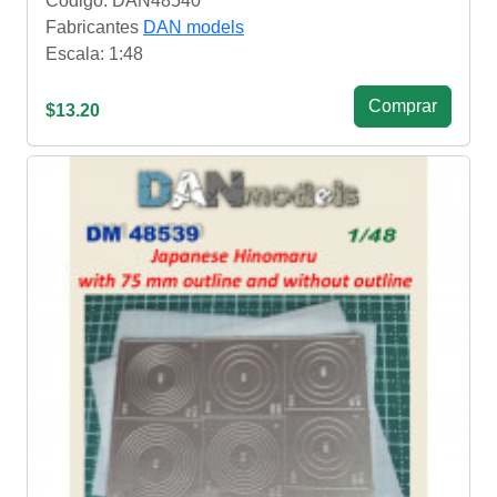
Código: DAN48540
Fabricantes
DAN models
Escala: 1:48
Сomprar
$13.20