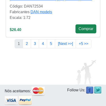
Código: DAN72534
Fabricantes
DAN models
Escala: 1:72
Сomprar
$26.40
1
2
3
4
5
[Next >>]
+5 >>
Follow Us:
Nós aceitamos: