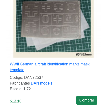
WWII German aircraft identification marks mask
template
Código: DAN72537
Fabricantes
DAN models
Escala: 1:72
Сomprar
$12.10