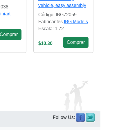
vehicle, easy assembly
7038
iniart
Código: IBG72059
Fabricantes
IBG Models
Escala: 1:72
Сomprar
Сomprar
$10.30
Follow Us: