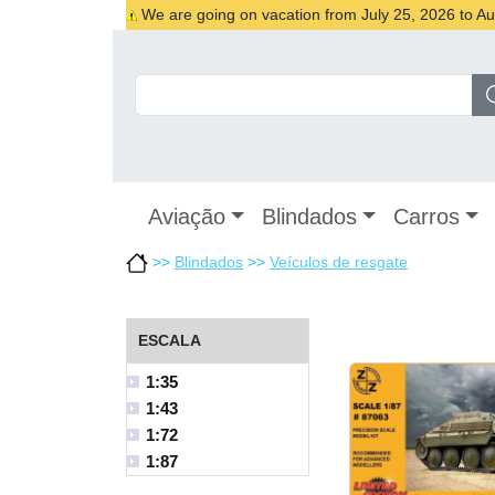
We are going on vacation from July 25, 2026 to Augu
Aviação
Blindados
Carros
>>
Blindados
>>
Veículos de resgate
ESCALA
1:35
1:43
1:72
1:87