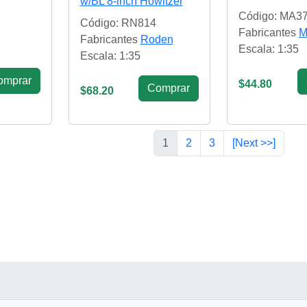
w/BL 8-inch Howitzer
Código: MA3
Código: RN814
Fabricantes
M
Fabricantes
Roden
Escala: 1:35
Escala: 1:35
omprar
$44.80
Сomprar
$68.20
1
2
3
[Next >>]