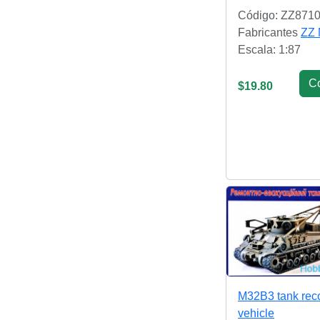
Código: ZZ871
Fabricantes
ZZ 
Escala: 1:87
С
$19.80
M32B3 tank rec
vehicle