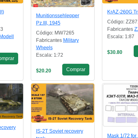
t)
KrAZ-260G Tr
Munitionssehlepper
Código: ZZ87
Pz.III, 1945
63
Fabricantes
Z
Código: MW7265
Modell
Escala: 1:87
Fabricantes
Military
Wheels
$30.80
Escala: 1:72
omprar
Сomprar
$20.20
ecovery
IS-2T Soviet recovery
Mask 1/72 for