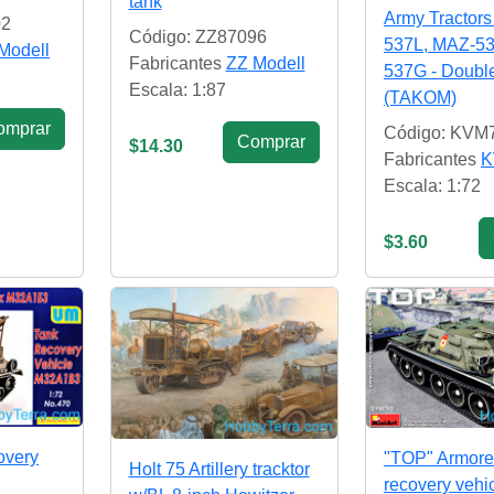
tank
Army Tractor
02
Código: ZZ87096
537L, MAZ-53
Modell
Fabricantes
ZZ Modell
537G - Doubl
Escala: 1:87
(TAKOM)
omprar
Código: KVM
Сomprar
$14.30
Fabricantes
K
Escala: 1:72
$3.60
overy
"TOP" Armor
Holt 75 Artillery tracktor
recovery vehi