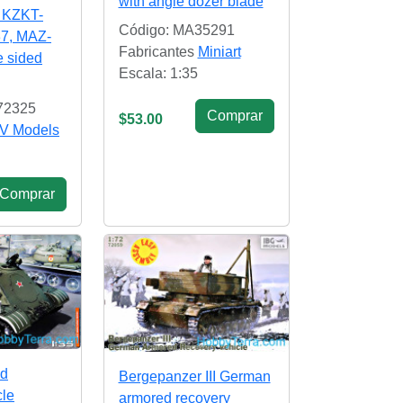
with angle dozer blade
s KZKT-
Código: MA35291
7, MAZ-
Fabricantes
Miniart
e sided
Escala: 1:35
72325
Сomprar
$53.00
V Models
Сomprar
ed
Bergepanzer III German
cle
armored recovery