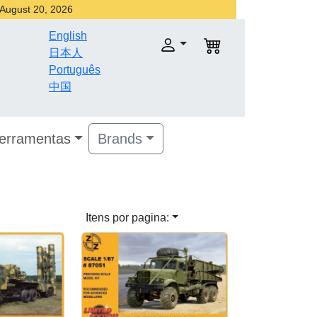
r August 20, 2026
English
日本人
Português
中国
Ferramentas
Brands
Itens por pagina: