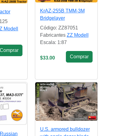
KrAZ-255B TMM-3M
actor
Bridgelayer
125
Código: ZZ87051
Z Modell
Fabricantes
ZZ Modell
Escala: 1:87
Сomprar
Сomprar
$33.00
U.S. armored bulldozer
 Russian