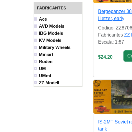
FABRICANTES
Bergepanzer 38(
Hetzer, early
Ace
AVD Models
Código: ZZ870
IBG Models
Fabricantes
ZZ 
KV Models
Escala: 1:87
Military Wheels
Miniart
С
$24.20
Roden
UM
UMmt
ZZ Modell
IS-2MT Soviet r
tank