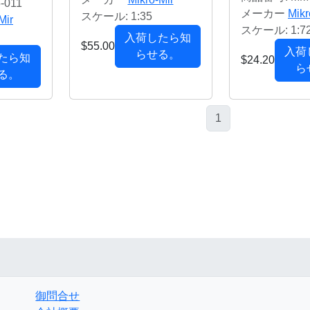
-011
メーカー
Mikr
スケール: 1:35
Mir
スケール: 1:7
入荷したら知
$55.00
入荷
らせる。
たら知
$24.20
ら
る。
1
御問合せ