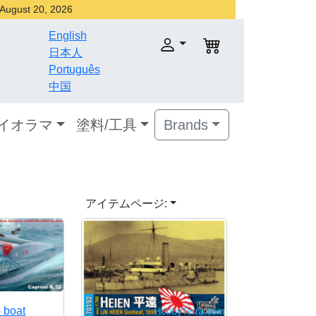
r August 20, 2026
English
日本人
Português
中国
ダイオラマ
塗料/工具
Brands
アイテムページ:
o boat