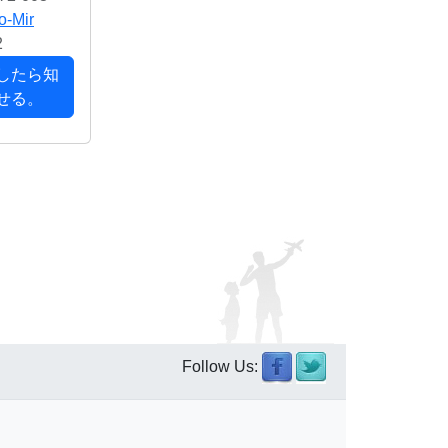
o-Mir
2
したら知
せる。
Follow Us: