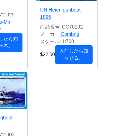
IJN Heien gunboat,
2-029
1895
o-Mir
商品番号: CG70192
2
メーカー
Combrig
したら知
スケール: 1:700
せる。
入荷したら知
$22.00
らせる。
gboot
2-003