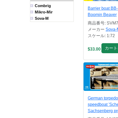
Combrig
Barrier boat BB
Mikro-Mir
Boomin Beaver
Sova-M
商品番号: SVM7
メーカー
Sova-
スケール: 1:72
カート
$33.00
German torpedo
speedboat 'Sche
Sachsenberg pro