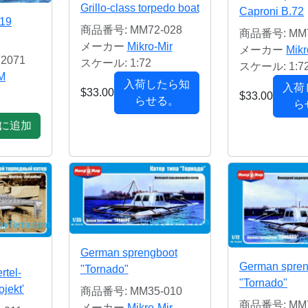
Grillo-class torpedo boat
Caproni B.72
-19
商品番号: MM72-028
商品番号: MM7
メーカー
Mikro-Mir
メーカー
Mikr
2071
スケール: 1:72
スケール: 1:7
M
入荷したら知
入荷
$33.00
$33.00
らせる。
ら
に追加
German sprengboot
German spren
"Tornado"
rtel-
"Tornado"
jekt'
商品番号: MM35-010
商品番号: MM7
メーカー
Mikro-Mir