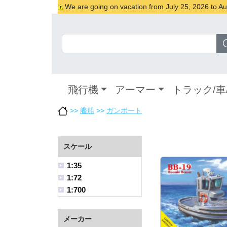
We are going on vacation from July 25, 2026 to Augu
飛行機
アーマー
トラック/車
>>
艦船
>>
ガンボート
スケール
1:35
1:72
1:700
メーカー