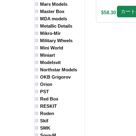
Mars Models
カート
Master Box
$58.30
MDA models
Metallic Details
Mikro-Mir
Military Wheels
Mini World
Miniart
Modelsvit
Northstar Models
OKB Grigorov
Orion
PST
Red Box
RESKIT
Roden
Skif
SMK
Sova-M