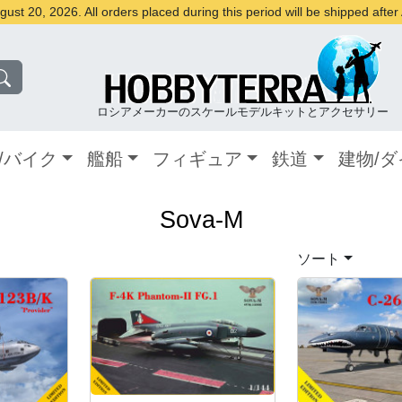
st 20, 2026. All orders placed during this period will be shipped afte
ロシアメーカーのスケールモデルキットとアクセサリー
/バイク
艦船
フィギュア
鉄道
建物/
Sova-M
ソート