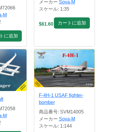
メーカー
Sova-M
72066
スケール: 1:35
a-M
2
カートに追加
$61.60
トに追加
F-4H-1 USAF fighter-
ft
bomber
72058
商品番号: SVM14005
a-M
メーカー
Sova-M
2
スケール: 1:144