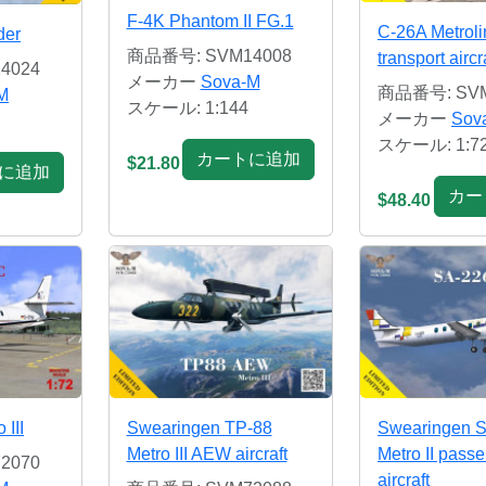
F-4K Phantom II FG.1
C-26A Metroli
der
商品番号: SVM14008
transport aircr
4024
メーカー
Sova-M
商品番号: SVM
M
スケール: 1:144
メーカー
Sov
スケール: 1:7
カートに追加
$21.80
に追加
カー
$48.40
III
Swearingen TP-88
Swearingen 
Metro III AEW aircraft
Metro II pass
2070
aircraft