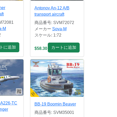
ner
Antonov An-12 A/B
aft
transport aircraft
72081
商品番号: SVM72072
a-M
メーカー
Sova-M
2
スケール: 1:72
トに追加
カートに追加
$58.30
SA226-TC
BB-19 Boomin Beaver
enger
商品番号: SVM35001