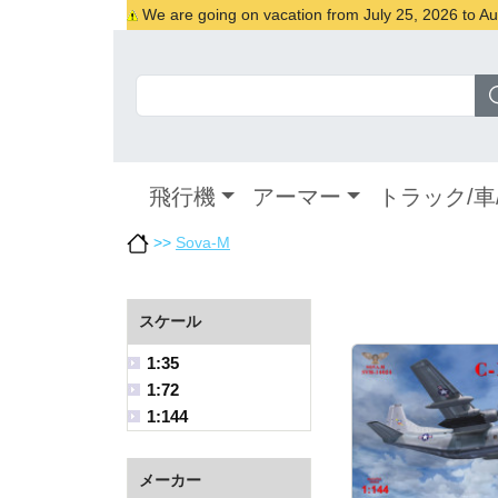
We are going on vacation from July 25, 2026 to Augu
飛行機
アーマー
トラック/車
>>
Sova-M
スケール
1:35
1:72
1:144
メーカー