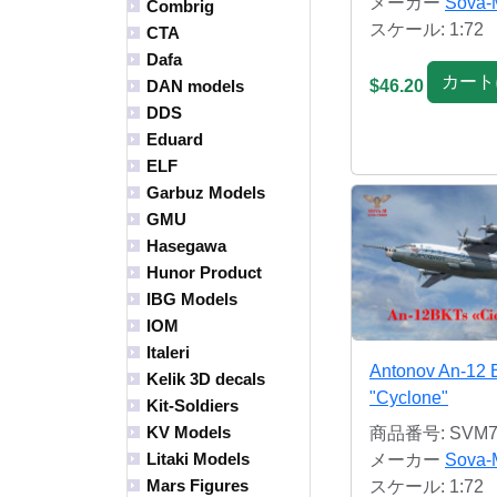
メーカー
Sova-
Combrig
スケール: 1:72
CTA
Dafa
カート
$46.20
DAN models
DDS
Eduard
ELF
Garbuz Models
GMU
Hasegawa
Hunor Product
IBG Models
IOM
Italeri
Antonov An-12 
Kelik 3D decals
"Cyclone"
Kit-Soldiers
KV Models
商品番号: SVM7
Litaki Models
メーカー
Sova-
Mars Figures
スケール: 1:72