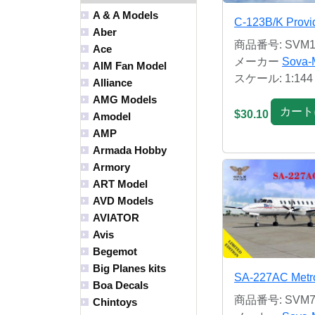
A & A Models
C-123B/K Provi
Aber
商品番号: SVM1
Ace
メーカー
Sova-
AIM Fan Model
スケール: 1:144
Alliance
AMG Models
カート
$30.10
Amodel
AMP
Armada Hobby
Armory
ART Model
AVD Models
AVIATOR
Avis
Begemot
Big Planes kits
SA-227AC Metro 
Boa Decals
商品番号: SVM7
Chintoys