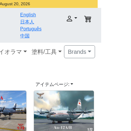
r August 20, 2026
English
日本人
Português
中国
ダイオラマ
塗料/工具
Brands
アイテムページ: