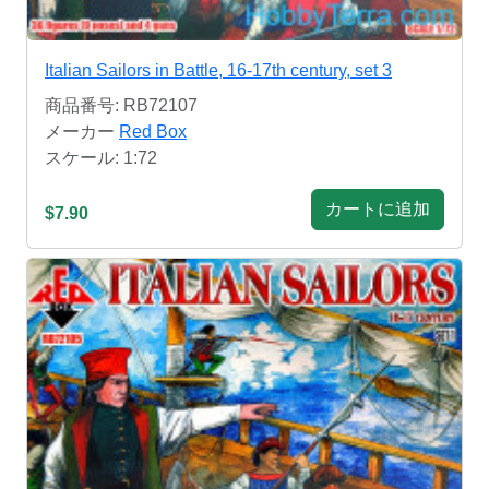
Italian Sailors in Battle, 16-17th century, set 3
商品番号: RB72107
メーカー
Red Box
スケール: 1:72
カートに追加
$7.90