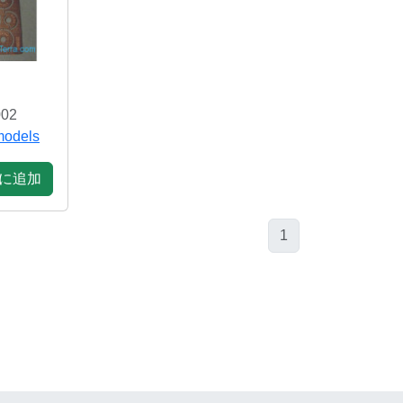
02
odels
に追加
1