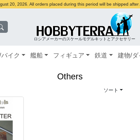
st 20, 2026. All orders placed during this period will be shipped afte
ロシアメーカーのスケールモデルキットとアクセサリー
/バイク
艦船
フィギュア
鉄道
建物/
Others
ソート