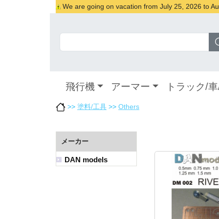
We are going on vacation from July 25, 2026 to Augu
飛行機
アーマー
トラック/車
>>
塗料/工具
>>
Others
メーカー
DAN models