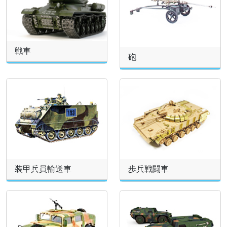
戦車
砲
装甲兵員輸送車
歩兵戦闘車