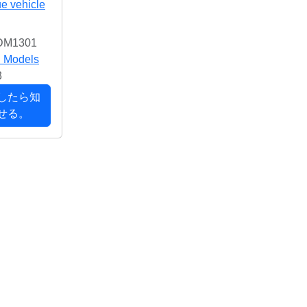
ue vehicle
M1301
 Models
3
したら知
せる。