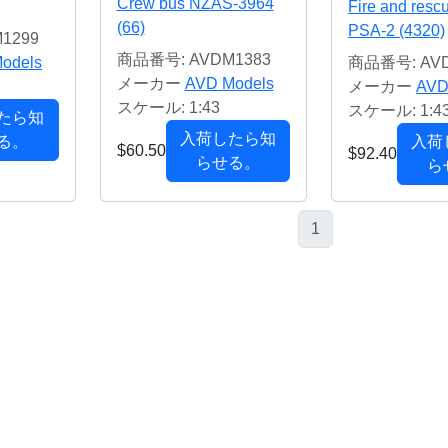
Crew bus NZAS-3964
Fire and resc
(66)
PSA-2 (4320)
1299
商品番号: AVDM1383
odels
商品番号: AVD
メーカー
AVD Models
メーカー
AVD
スケール: 1:43
スケール: 1:4
たら知
入荷したら知
る。
入荷
$60.50
$92.40
らせる。
ら
1