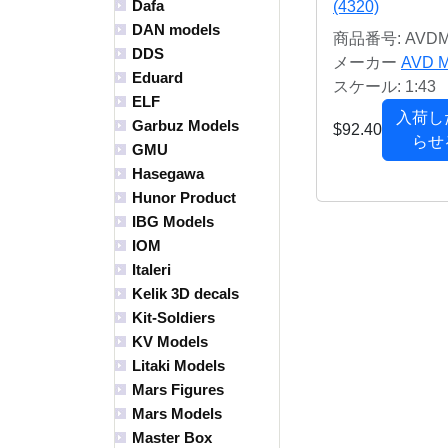
Dafa
(4320)
DAN models
商品番号: AVDM
DDS
メーカー
AVD M
Eduard
スケール: 1:43
ELF
入荷し
Garbuz Models
$92.40
らせ
GMU
Hasegawa
Hunor Product
IBG Models
IOM
Italeri
Kelik 3D decals
Kit-Soldiers
KV Models
Litaki Models
Mars Figures
Mars Models
Master Box