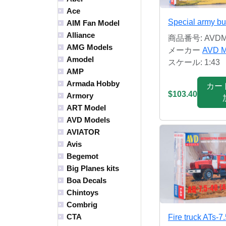
Ace
Special army b
AIM Fan Model
Alliance
商品番号: AVDM
AMG Models
メーカー
AVD M
Amodel
スケール: 1:43
AMP
Armada Hobby
カー
$103.40
Armory
ART Model
AVD Models
AVIATOR
Avis
Begemot
Big Planes kits
Boa Decals
Chintoys
Combrig
CTA
Fire truck ATs-7