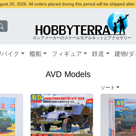
st 20, 2026. All orders placed during this period will be shipped afte
ロシアメーカーのスケールモデルキットとアクセサリー
/バイク
艦船
フィギュア
鉄道
建物/
AVD Models
ソート