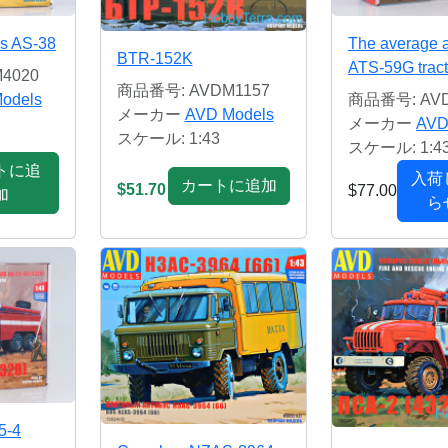
us AS-38
The average ar
BTR-152K
ATS-59G tract
4020
商品番号: AVDM1157
odels
商品番号: AVD
メーカー
AVD Models
メーカー
AVD
スケール: 1:43
スケール: 1:4
トに追
入荷
カートに追加
$51.70
$77.00
加
ら
.5-4