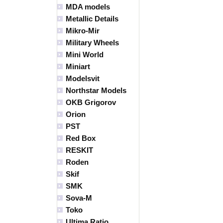
MDA models
Metallic Details
Mikro-Mir
Military Wheels
Mini World
Miniart
Modelsvit
Northstar Models
OKB Grigorov
Orion
PST
Red Box
RESKIT
Roden
Skif
SMK
Sova-M
Toko
Ultima Ratio