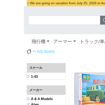
We are going on vacation from July 25, 2026 to Augu
飛行機
アーマー
トラック/車
>>
AVD Models
スケール
1:43
メーカー
A & A Models
Aber