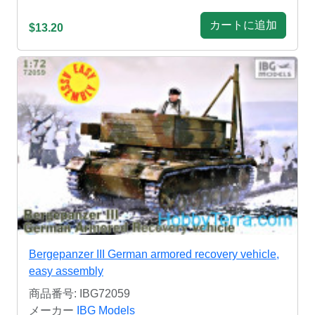
カートに追加
$13.20
Bergepanzer III German armored recovery vehicle,
easy assembly
商品番号: IBG72059
メーカー
IBG Models