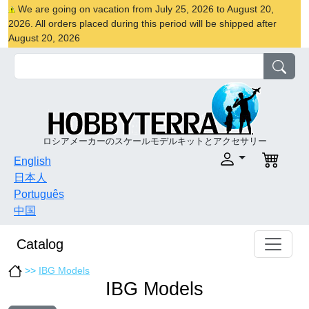
We are going on vacation from July 25, 2026 to August 20,
2026. All orders placed during this period will be shipped after
August 20, 2026
ロシアメーカーのスケールモデルキットとアクセサリー
English
日本人
Português
中国
Catalog
>>
IBG Models
IBG Models