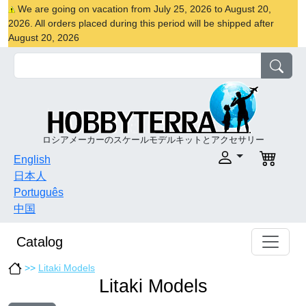
We are going on vacation from July 25, 2026 to August 20,
2026. All orders placed during this period will be shipped after
August 20, 2026
ロシアメーカーのスケールモデルキットとアクセサリー
English
日本人
Português
中国
Catalog
>>
Litaki Models
Litaki Models