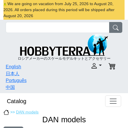
We are going on vacation from July 25, 2026 to August 20,
2026. All orders placed during this period will be shipped after
August 20, 2026
ロシアメーカーのスケールモデルキットとアクセサリー
English
日本人
Português
中国
Catalog
>>
DAN models
DAN models