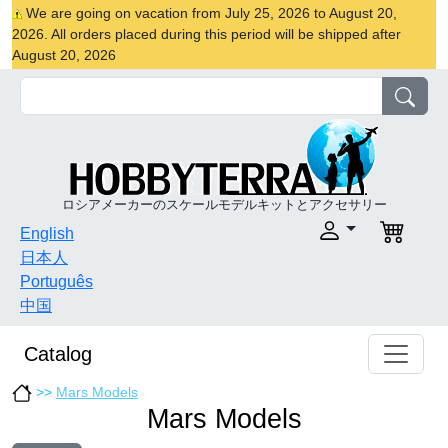
We are going on vacation from July 25, 2026 to August 20,
2026. All orders placed during this period will be shipped after
August 20, 2026
ロシアメーカーのスケールモデルキットとアクセサリー
English
日本人
Português
中国
Catalog
>>
Mars Models
Mars Models