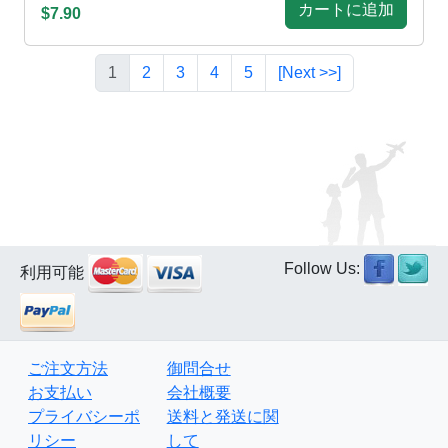
カートに追加
$7.90
1
2
3
4
5
[Next >>]
Follow Us:
利用可能
ご注文方法
御問合せ
お支払い
会社概要
プライバシーポ
送料と発送に関
リシー
して