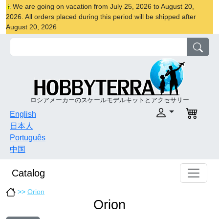
We are going on vacation from July 25, 2026 to August 20,
2026. All orders placed during this period will be shipped after
August 20, 2026
ロシアメーカーのスケールモデルキットとアクセサリー
English
日本人
Português
中国
Catalog
>>
Orion
Orion