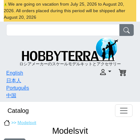
We are going on vacation from July 25, 2026 to August 20,
2026. All orders placed during this period will be shipped after
August 20, 2026
ロシアメーカーのスケールモデルキットとアクセサリー
English
日本人
Português
中国
Catalog
>>
Modelsvit
Modelsvit