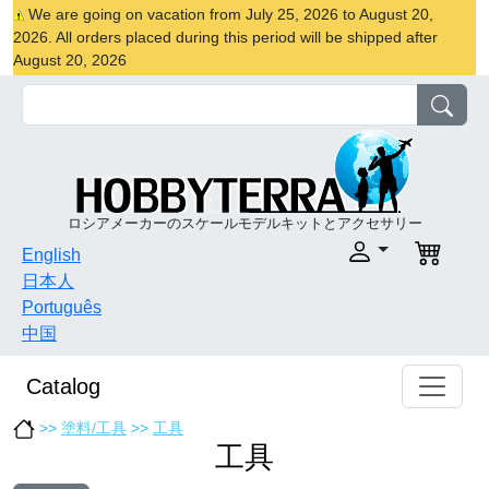
We are going on vacation from July 25, 2026 to August 20,
2026. All orders placed during this period will be shipped after
August 20, 2026
ロシアメーカーのスケールモデルキットとアクセサリー
English
日本人
Português
中国
Catalog
>>
塗料/工具
>>
工具
工具