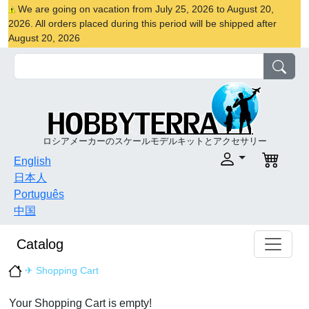
We are going on vacation from July 25, 2026 to August 20,
2026. All orders placed during this period will be shipped after
August 20, 2026
ロシアメーカーのスケールモデルキットとアクセサリー
English
日本人
Português
中国
Catalog
✈ Shopping Cart
Your Shopping Cart is empty!