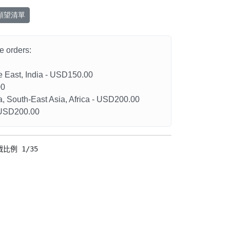
願望清單
he orders:
le East, India - USD150.00
00
a, South-East Asia, Africa - USD200.00
- USD200.00
例 1/35
