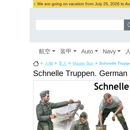
We are going on vacation from July 25, 2026 to Augu
航空
装甲
Auto
Navy
✈
人物
✈
军人
✈
Master Box
✈
Schnelle Trupp
Schnelle Truppen. German 