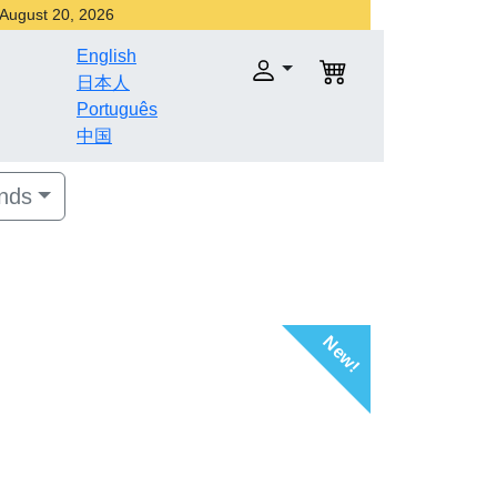
r August 20, 2026
English
日本人
Português
中国
nds
New!