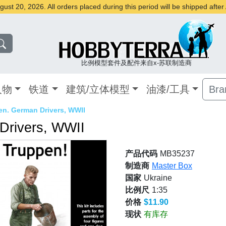
st 20, 2026. All orders placed during this period will be shipped afte
比例模型套件及配件来自x-苏联制造商
人物
铁道
建筑/立体模型
油漆/工具
Bra
en. German Drivers, WWII
Drivers, WWII
产品代码
MB35237
制造商
Master Box
国家
Ukraine
比例尺
1:35
价格
$11.90
现状
有库存