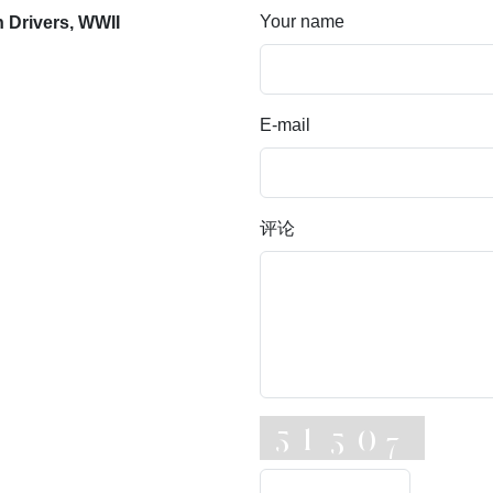
Your name
 Drivers, WWII
E-mail
评论