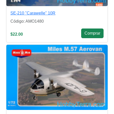
SE-210 "Carawelle" 10R
Código: AMO1480
Сomprar
$22.00