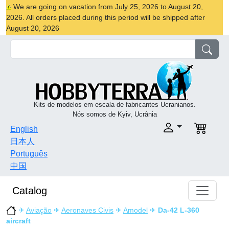
We are going on vacation from July 25, 2026 to August 20,
2026. All orders placed during this period will be shipped after
August 20, 2026
Kits de modelos em escala de fabricantes Ucranianos.
Nós somos de Kyiv, Ucrânia
English
日本人
Português
中国
Catalog
✈
Aviação
✈
Aeronaves Civis
✈
Amodel
✈
Da-42 L-360
aircraft