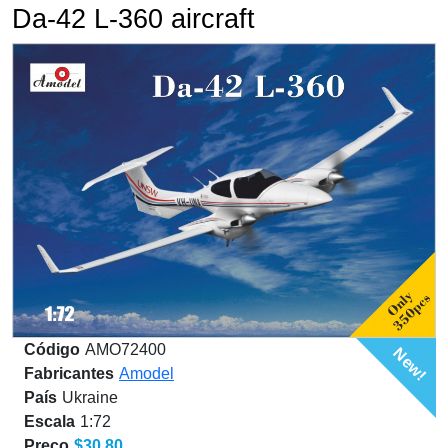
Da-42 L-360 aircraft
Código
AMO72400
New!
Fabricantes
Amodel
País
Ukraine
Escala
1:72
Preço
$30.80