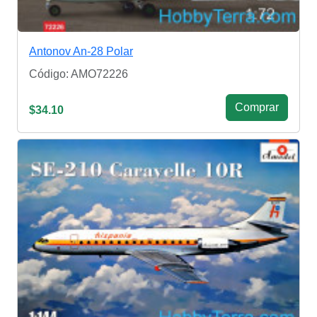
Antonov An-28 Polar
Código: AMO72226
Сomprar
$34.10