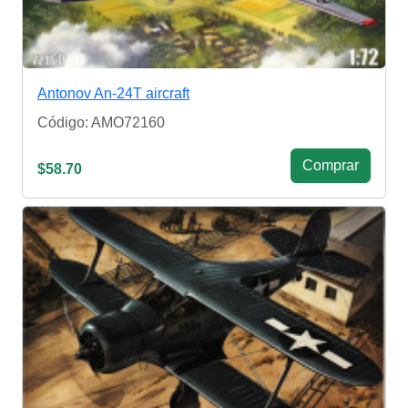
Antonov An-24T aircraft
Código: AMO72160
Сomprar
$58.70