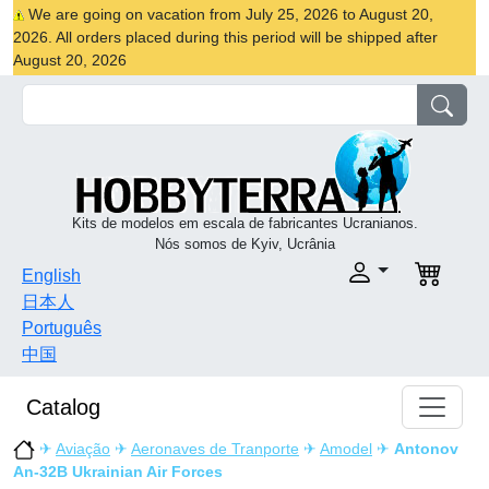
We are going on vacation from July 25, 2026 to August 20,
2026. All orders placed during this period will be shipped after
August 20, 2026
Kits de modelos em escala de fabricantes Ucranianos.
Nós somos de Kyiv, Ucrânia
English
日本人
Português
中国
Catalog
✈
Aviação
✈
Aeronaves de Tranporte
✈
Amodel
✈
Antonov
An-32B Ukrainian Air Forces