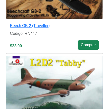
Beech GB-2 (Traveller)
Código: RN447
Сomprar
$33.00