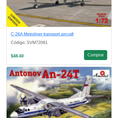
C-26A Metroliner transport aircraft
Código: SVM72081
Сomprar
$48.40