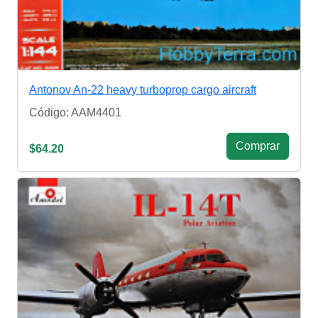
Antonov An-22 heavy turboprop cargo aircraft
Código: AAM4401
Сomprar
$64.20