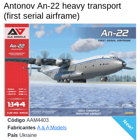
Antonov An-22 heavy transport
(first serial airframe)
Código
AAM4403
New!
Fabricantes
A & A Models
País
Ukraine