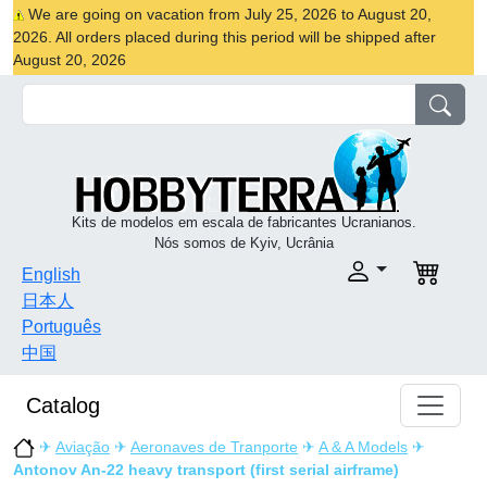
We are going on vacation from July 25, 2026 to August 20,
2026. All orders placed during this period will be shipped after
August 20, 2026
Kits de modelos em escala de fabricantes Ucranianos.
Nós somos de Kyiv, Ucrânia
English
日本人
Português
中国
Catalog
✈
Aviação
✈
Aeronaves de Tranporte
✈
A & A Models
✈
Antonov An-22 heavy transport (first serial airframe)