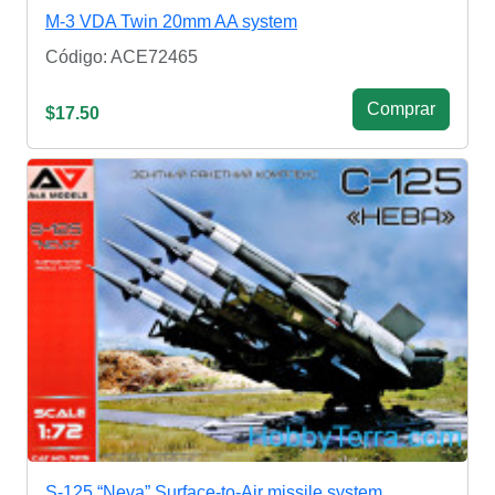
M-3 VDA Twin 20mm AA system
Código: ACE72465
Сomprar
$17.50
S-125 “Neva” Surface-to-Air missile system