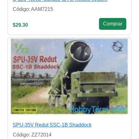
Código: AAM7215
Сomprar
$29.30
SPU-35V Redut SSC-1B Shaddock
Código: ZZ72014