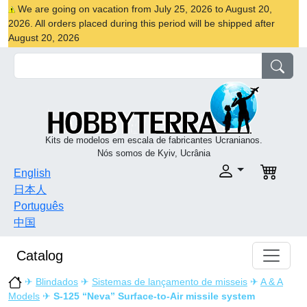
We are going on vacation from July 25, 2026 to August 20,
2026. All orders placed during this period will be shipped after
August 20, 2026
Kits de modelos em escala de fabricantes Ucranianos.
Nós somos de Kyiv, Ucrânia
English
日本人
Português
中国
Catalog
✈
Blindados
✈
Sistemas de lançamento de misseis
✈
A & A
Models
✈
S-125 “Neva” Surface-to-Air missile system