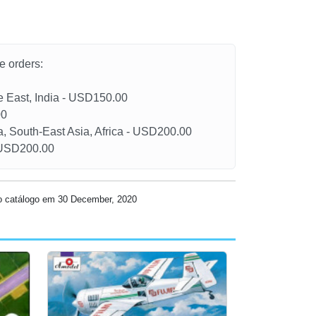
he orders:
le East, India - USD150.00
00
a, South-East Asia, Africa - USD200.00
- USD200.00
so catálogo em 30 December, 2020