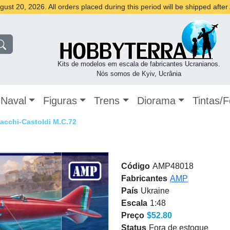
st 20, 2026. All orders placed during this period will be shipped afte
Kits de modelos em escala de fabricantes Ucranianos.
Nós somos de Kyiv, Ucrânia
Naval
Figuras
Trens
Diorama
Tintas/
acchi-Castoldi M.C.72
Código
AMP48018
Fabricantes
AMP
País
Ukraine
Escala
1:48
Preço
$52.80
Status
Fora de estoque