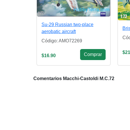
Su-29 Russian two-place
Bri
aerobatic aircraft
Cód
Código: AMO72269
$21
Сomprar
$16.90
Comentarios Macchi-Castoldi M.C.72