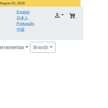
r August 20, 2026
English
日本人
Português
中国
Ferramentas
Brands