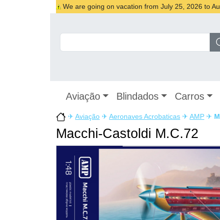
We are going on vacation from July 25, 2026 to Augu
Aviação
Blindados
Carros
✈
Aviação
✈
Aeronaves Acrobaticas
✈
AMP
✈
M
Macchi-Castoldi M.C.72