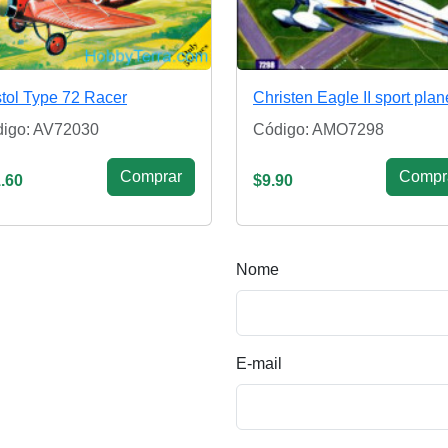
stol Type 72 Racer
Christen Eagle II sport plan
igo: AV72030
Código: AMO7298
Сomprar
Сompr
.60
$9.90
Nome
E-mail