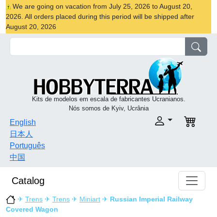
We are going on vacation from July 25, 2026 to August 20,
2026. All orders placed during this period will be shipped after
August 20, 2026
Kits de modelos em escala de fabricantes Ucranianos.
Nós somos de Kyiv, Ucrânia
English
日本人
Português
中国
Catalog
✈
Trens
✈
Trens
✈
Miniart
✈
Russian Imperial Railway
Covered Wagon