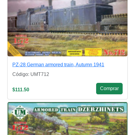
PZ-28 German armored train, Autumn 1941
Código: UMT712
Сomprar
$111.50