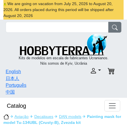
We are going on vacation from July 25, 2026 to August 20,
2026. All orders placed during this period will be shipped after
August 20, 2026
Kits de modelos em escala de fabricantes Ucranianos.
Nós somos de Kyiv, Ucrânia
English
日本人
Português
中国
Catalog
✈
Aviação
✈
Decalques
✈
DAN models
✈
Painting mask for
model Tu-134UBL (Crusty-B), Zvezda kit