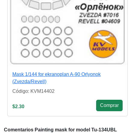
Mask 1/144 for ekranoplan A-90 Orlyonok
(Zvezda/Revell)
Código: KVM14402
Сomprar
$2.30
Comentarios Painting mask for model Tu-134UBL