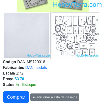
Código
DAN-MS720018
Fabricantes
DAN models
Escala
1:72
Preço
$3.70
Status
Em Estoque
Сomprar
★ adicionar à lista de desejos