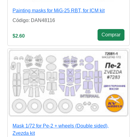
Painting masks for MiG-25 RBT, for ICM kit
Código: DAN48116
Сomprar
$2.60
Mask 1/72 for Pe-2 + wheels (Double sided),
Zvezda kit