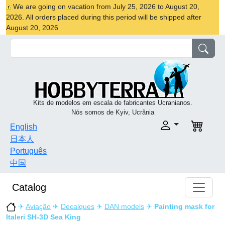
We are going on vacation from July 25, 2026 to August 20,
2026. All orders placed during this period will be shipped after
August 20, 2026
Kits de modelos em escala de fabricantes Ucranianos.
Nós somos de Kyiv, Ucrânia
English
日本人
Português
中国
Catalog
✈
Aviação
✈
Decalques
✈
DAN models
✈
Painting mask for
Italeri SH-3D Sea King