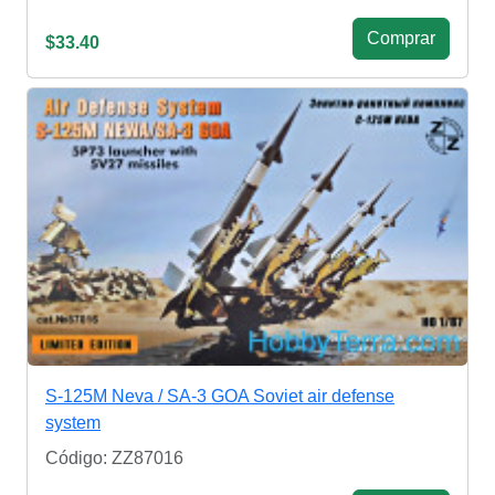
Сomprar
$33.40
S-125M Neva / SA-3 GOA Soviet air defense
system
Código: ZZ87016