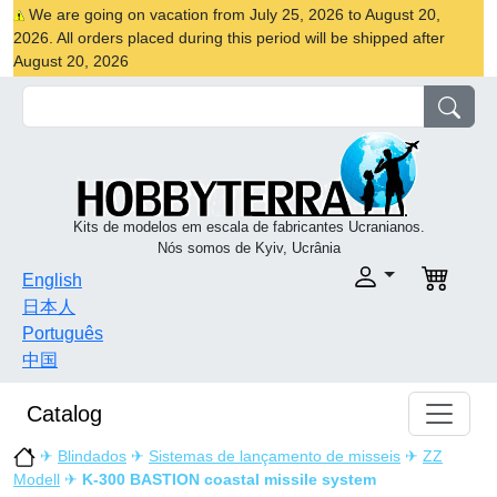
We are going on vacation from July 25, 2026 to August 20,
2026. All orders placed during this period will be shipped after
August 20, 2026
Kits de modelos em escala de fabricantes Ucranianos.
Nós somos de Kyiv, Ucrânia
English
日本人
Português
中国
Catalog
✈
Blindados
✈
Sistemas de lançamento de misseis
✈
ZZ
Modell
✈
K-300 BASTION coastal missile system