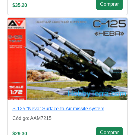
Сomprar
$35.20
S-125 “Neva” Surface-to-Air missile system
Código: AAM7215
Сomprar
$29.30