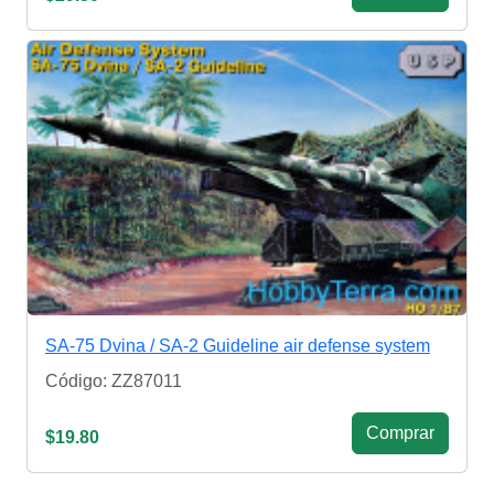
SA-75 Dvina / SA-2 Guideline air defense system
Código: ZZ87011
Сomprar
$19.80