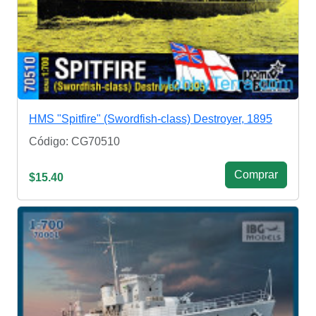
HMS "Spitfire" (Swordfish-class) Destroyer, 1895
Código: CG70510
Сomprar
$15.40