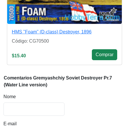
HMS "Foam" (D-class) Destroyer, 1896
Código: CG70500
Сomprar
$15.40
Comentarios Gremyashchiy Soviet Destroyer Pr.7
(Water Line version)
Nome
E-mail