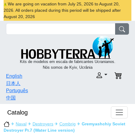
We are going on vacation from July 25, 2026 to August 20,
2026. All orders placed during this period will be shipped after
August 20, 2026
Kits de modelos em escala de fabricantes Ucranianos.
Nós somos de Kyiv, Ucrânia
English
日本人
Português
中国
Catalog
✈
Naval
✈
Destroyers
✈
Combrig
✈
Gremyashchiy Soviet
Destroyer Pr.7 (Water Line version)