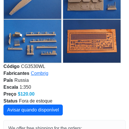
Código
CG3530WL
Fabricantes
Combrig
País
Russia
Escala
1:350
Preço
$120.00
Status
Fora de estoque
Avisar quando disponível
We offer free shipping for the orders: